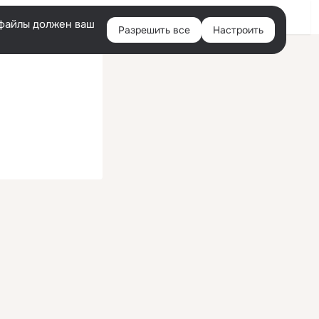
Войти
e-файлы должен ваш
Разрешить все
Настроить
Правая
колонка