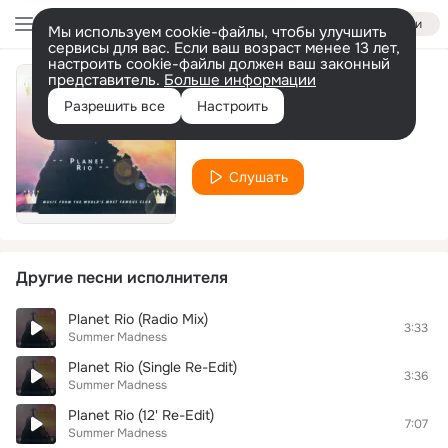
Войти
Мы используем cookie-файлы, чтобы улучшить
сервисы для вас. Если ваш возраст менее 13 лет,
настроить cookie-файлы должен ваш законный
представитель.
Больше информации
Disco Flash
Разрешить все
Настроить
Summer Madness
Слушать
Другие песни исполнителя
Planet Rio (Radio Mix)
3:33
Summer Madness
Planet Rio (Single Re-Edit)
3:36
Summer Madness
Planet Rio (12' Re-Edit)
7:07
Summer Madness