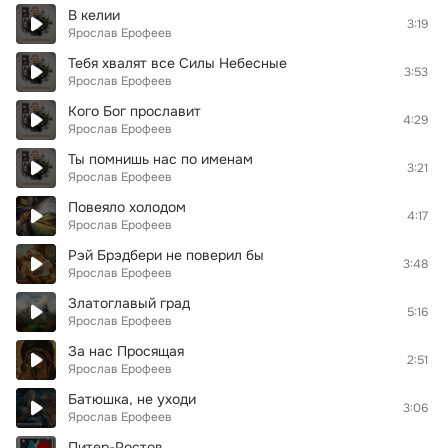
В келии
3:19
Ярослав Ерофеев
Тебя хвалят все Силы Небесные
3:53
Ярослав Ерофеев
Кого Бог прославит
4:29
Ярослав Ерофеев
Ты помнишь нас по именам
3:21
Ярослав Ерофеев
Повеяло холодом
4:17
Ярослав Ерофеев
Рэй Брэдбери не поверил бы
3:48
Ярослав Ерофеев
Златоглавый град
5:16
Ярослав Ерофеев
За нас Просящая
2:51
Ярослав Ерофеев
Батюшка, не уходи
3:06
Ярослав Ерофеев
Питер-Ростов