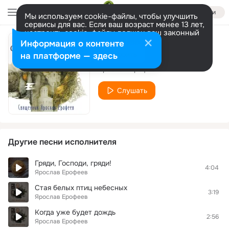
Войти
Мы используем cookie-файлы, чтобы улучшить
сервисы для вас. Если ваш возраст менее 13 лет,
настроить cookie-файлы должен ваш законный
представитель.
Больше информации
Информация о контенте
Последний раз
Разрешить все
Настроить
на платформе — здесь
Ярослав Ерофеев
Слушать
Другие песни исполнителя
Гряди, Господи, гряди!
4:04
Ярослав Ерофеев
Стая белых птиц небесных
3:19
Ярослав Ерофеев
Когда уже будет дождь
2:56
Ярослав Ерофеев