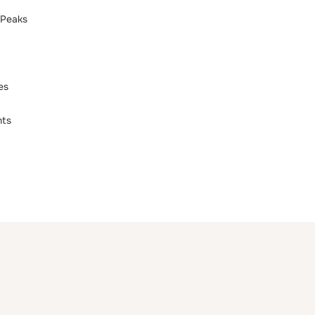
 Peaks
es
nts