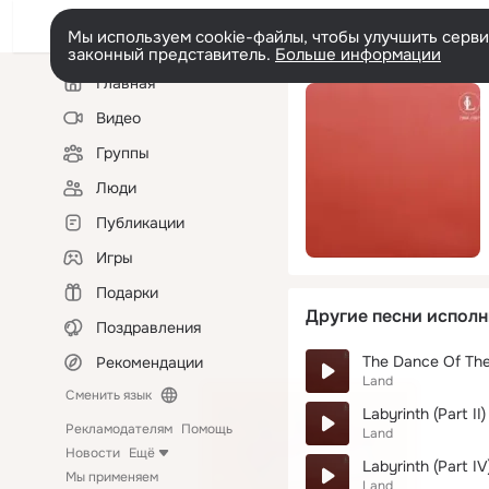
Мы используем cookie-файлы, чтобы улучшить сервис
законный представитель.
Больше информации
Левая
Главная
колонка
Видео
Группы
Люди
Публикации
Игры
Подарки
Другие песни исполн
Поздравления
The Dance Of The
Рекомендации
Land
Сменить язык
Labyrinth (Part II)
Рекламодателям
Помощь
Land
Новости
Ещё
Labyrinth (Part IV
Мы применяем
Land