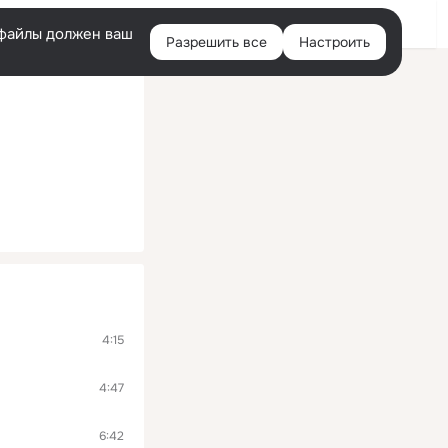
Войти
e-файлы должен ваш
Разрешить все
Настроить
Правая
колонка
4:15
4:47
6:42