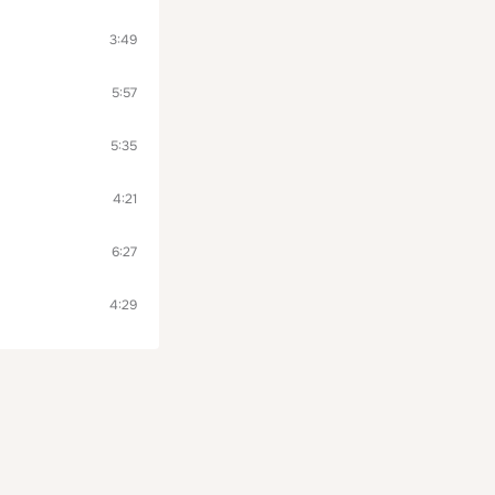
3:49
5:57
5:35
4:21
6:27
4:29