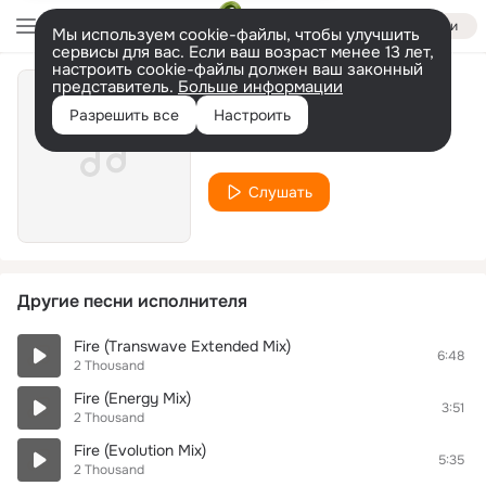
Войти
Мы используем cookie-файлы, чтобы улучшить
сервисы для вас. Если ваш возраст менее 13 лет,
настроить cookie-файлы должен ваш законный
представитель.
Больше информации
Fire (Deejay Mix)
Разрешить все
Настроить
2 Thousand
Слушать
Другие песни исполнителя
Fire (Transwave Extended Mix)
6:48
2 Thousand
Fire (Energy Mix)
3:51
2 Thousand
Fire (Evolution Mix)
5:35
2 Thousand