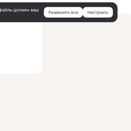
Войти
e-файлы должен ваш
Разрешить все
Настроить
Правая
колонка