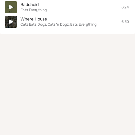
Baddacid
6:24
Eats Everything
Where House
6:50
Catz Eats Dogz
Catz ‘n Dogz
Eats Everything