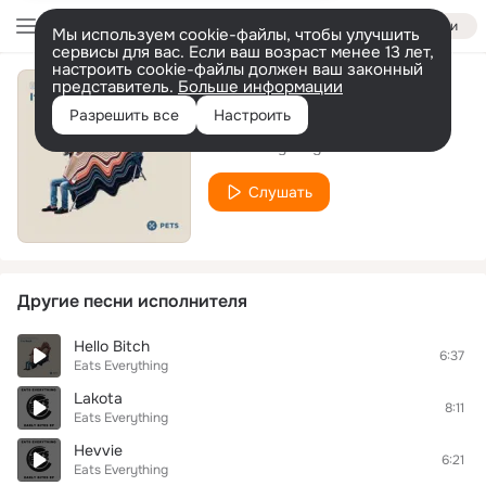
Войти
Мы используем cookie-файлы, чтобы улучшить
сервисы для вас. Если ваш возраст менее 13 лет,
настроить cookie-файлы должен ваш законный
представитель.
Больше информации
You're Just A
Разрешить все
Настроить
Eats Everything
Слушать
Другие песни исполнителя
Hello Bitch
6:37
Eats Everything
Lakota
8:11
Eats Everything
Hevvie
6:21
Eats Everything