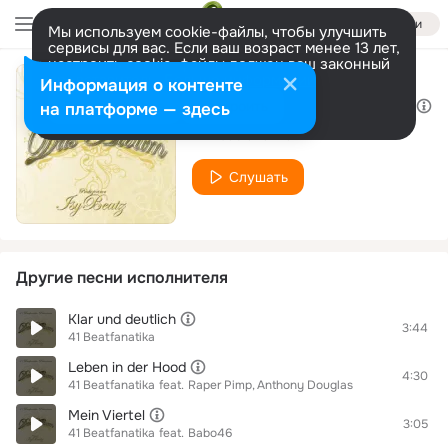
Войти
Мы используем cookie-файлы, чтобы улучшить
сервисы для вас. Если ваш возраст менее 13 лет,
настроить cookie-файлы должен ваш законный
представитель.
Больше информации
Информация о контенте
Wir kommen aus em Block
Разрешить все
Настроить
на платформе — здесь
41 Beatfanatika
Слушать
Другие песни исполнителя
Klar und deutlich
3:44
41 Beatfanatika
Leben in der Hood
4:30
41 Beatfanatika
feat.
Raper Pimp
Anthony Douglas
Mein Viertel
3:05
41 Beatfanatika
feat.
Babo46