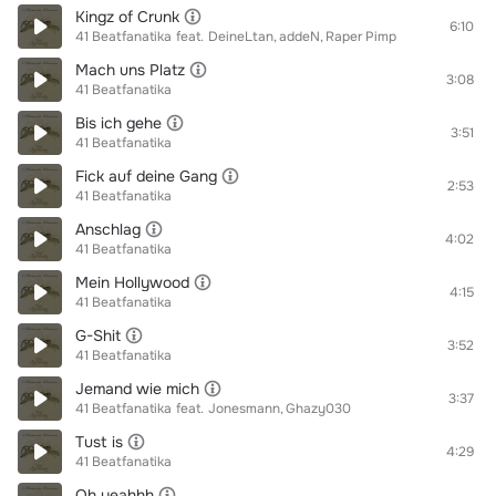
Kingz of Crunk
6:10
41 Beatfanatika
feat.
DeineLtan
addeN
Raper Pimp
Mach uns Platz
3:08
41 Beatfanatika
Bis ich gehe
3:51
41 Beatfanatika
Fick auf deine Gang
2:53
41 Beatfanatika
Anschlag
4:02
41 Beatfanatika
Mein Hollywood
4:15
41 Beatfanatika
G-Shit
3:52
41 Beatfanatika
Jemand wie mich
3:37
41 Beatfanatika
feat.
Jonesmann
Ghazy030
Tust is
4:29
41 Beatfanatika
Oh yeahhh