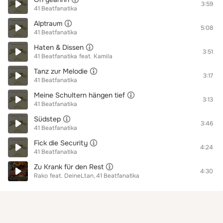
3:59
41 Beatfanatika
Alptraum
5:08
41 Beatfanatika
Haten & Dissen
3:51
41 Beatfanatika
feat.
Kamila
Tanz zur Melodie
3:17
41 Beatfanatika
Meine Schultern hängen tief
3:13
41 Beatfanatika
Südstep
3:46
41 Beatfanatika
Fick die Security
4:24
41 Beatfanatika
Zu Krank für den Rest
4:30
Rako
feat.
DeineLtan
41 Beatfanatika