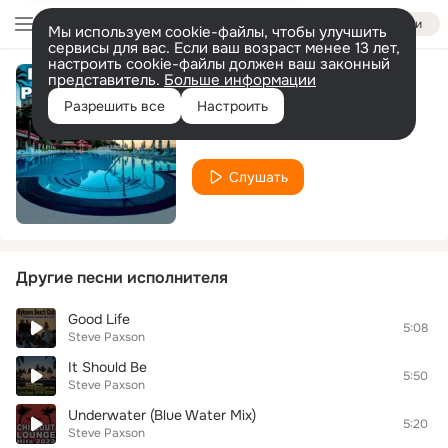
Войти
Мы используем cookie-файлы, чтобы улучшить
сервисы для вас. Если ваш возраст менее 13 лет,
настроить cookie-файлы должен ваш законный
представитель.
Больше информации
Good Vibes
Разрешить все
Настроить
Steve Paxson
Слушать
Другие песни исполнителя
Good Life
5:08
Steve Paxson
It Should Be
5:50
Steve Paxson
Underwater (Blue Water Mix)
5:20
Steve Paxson