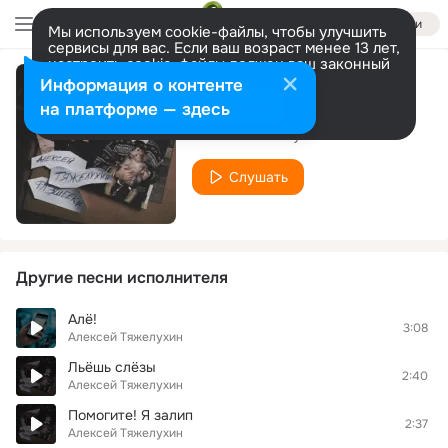
Войти
Мы используем cookie-файлы, чтобы улучшить
сервисы для вас. Если ваш возраст менее 13 лет,
настроить cookie-файлы должен ваш законный
представитель.
Больше информации
Информация о контенте
Флэшбеки
Разрешить все
Настроить
на платформе — здесь
Алексей Тяжелухин
Слушать
Другие песни исполнителя
Алё!
3:08
Алексей Тяжелухин
Льёшь слёзы
2:40
Алексей Тяжелухин
Помогите! Я залип
2:37
Алексей Тяжелухин