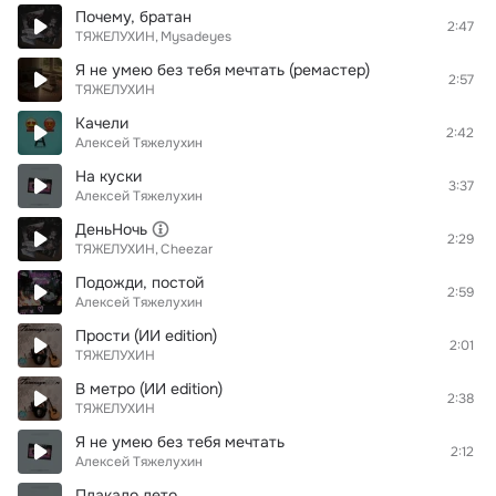
Почему, братан
2:47
ТЯЖЕЛУХИН
Mysadeyes
Я не умею без тебя мечтать (ремастер)
2:57
ТЯЖЕЛУХИН
Качели
2:42
Алексей Тяжелухин
На куски
3:37
Алексей Тяжелухин
ДеньНочь
2:29
ТЯЖЕЛУХИН
Сheezar
Подожди, постой
2:59
Алексей Тяжелухин
Прости (ИИ edition)
2:01
ТЯЖЕЛУХИН
В метро (ИИ edition)
2:38
ТЯЖЕЛУХИН
Я не умею без тебя мечтать
2:12
Алексей Тяжелухин
Плакало лето