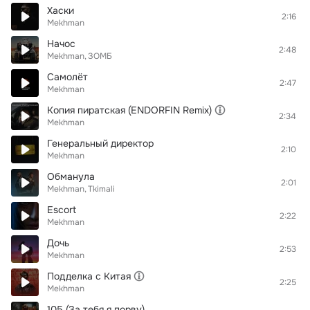
Хаски
2:16
Mekhman
Начос
2:48
Mekhman
ЗОМБ
Самолёт
2:47
Mekhman
Копия пиратская (ENDORFIN Remix)
2:34
Mekhman
Генеральный директор
2:10
Mekhman
Обманула
2:01
Mekhman
Tkimali
Escort
2:22
Mekhman
Дочь
2:53
Mekhman
Подделка с Китая
2:25
Mekhman
105 (За тебя я порву)