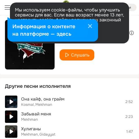
Войти
Мы используем cookie-файлы, чтобы улучшить
сервисы для вас. Если ваш возраст менее 13 лет,
настроить cookie-файлы должен ваш законный
представитель.
Больше информации
Информация о контенте
Любовь под процентом
Разрешить все
Настроить
на платформе — здесь
Mekhman
Слушать
Другие песни исполнителя
Она кайф, она грайм
2:52
Kosmal
Mekhman
Забывай меня
2:23
Mekhman
Хулиганы
1:47
Mekhman
Gidayyat