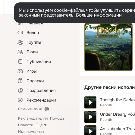
Мы используем cookie-файлы, чтобы улучшить сервис
законный представитель.
Больше информации
Левая
Главная
колонка
Видео
Группы
Люди
Публикации
Игры
Подарки
Другие песни исполн
Поздравления
Though the Dark
Рекомендации
Peordh
Сменить язык
Under Dreary Pou
Рекламодателям
Помощь
Peordh
Новости
Ещё
An Unbroken Trus
Мы применяем
Peordh