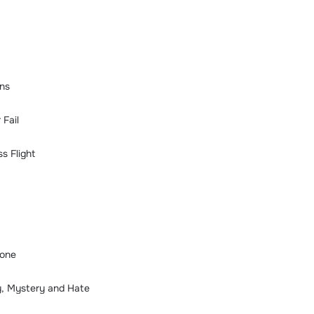
ins
Fail
s Flight
Gone
, Mystery and Hate