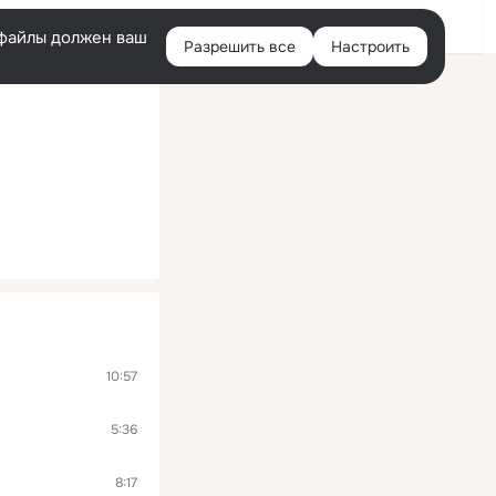
Войти
e-файлы должен ваш
Разрешить все
Настроить
Правая
колонка
10:57
5:36
8:17