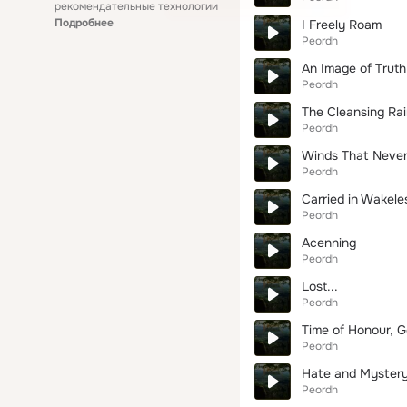
рекомендательные технологии
Подробнее
I Freely Roam
Peordh
An Image of Truth
Peordh
The Cleansing Ra
Peordh
Winds That Never 
Peordh
Carried in Wakeles
Peordh
Acenning
Peordh
Lost...
Peordh
Time of Honour, 
Peordh
Hate and Mystery
Peordh