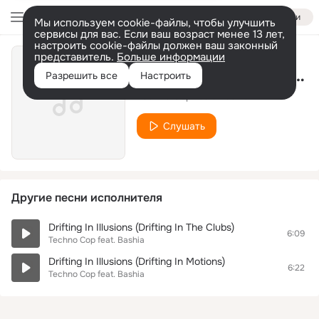
Войти
Мы используем cookie-файлы, чтобы улучшить
сервисы для вас. Если ваш возраст менее 13 лет,
настроить cookie-файлы должен ваш законный
представитель.
Больше информации
Drifting In Illusions (Radio Edit)
Разрешить все
Настроить
Techno Cop feat. Bashia
Слушать
Другие песни исполнителя
Drifting In Illusions (Drifting In The Clubs)
6:09
Techno Cop feat. Bashia
Drifting In Illusions (Drifting In Motions)
6:22
Techno Cop feat. Bashia