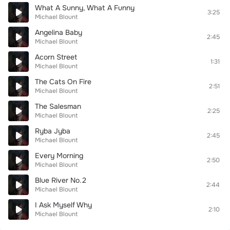
What A Sunny, What A Funny
3:25
Michael Blount
Angelina Baby
2:45
Michael Blount
Acorn Street
1:31
Michael Blount
The Cats On Fire
2:51
Michael Blount
The Salesman
2:25
Michael Blount
Ryba Jyba
2:45
Michael Blount
Every Morning
2:50
Michael Blount
Blue River No.2
2:44
Michael Blount
I Ask Myself Why
2:10
Michael Blount