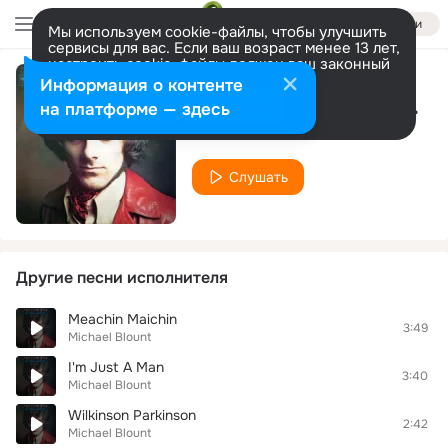
Войти
Мы используем cookie-файлы, чтобы улучшить
сервисы для вас. Если ваш возраст менее 13 лет,
настроить cookie-файлы должен ваш законный
представитель.
Больше информации
Информация о контенте
Ceaicles Miscallaneous
Разрешить все
Настроить
на платформе — здесь
Michael Blount
Слушать
Другие песни исполнителя
Meachin Maichin
3:49
Michael Blount
I'm Just A Man
3:40
Michael Blount
Wilkinson Parkinson
2:42
Michael Blount