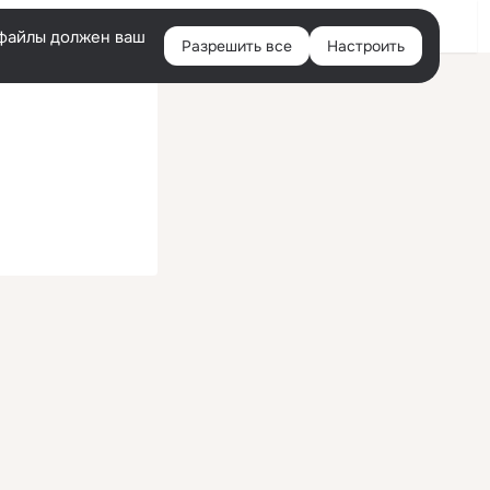
Войти
e-файлы должен ваш
Разрешить все
Настроить
Правая
колонка