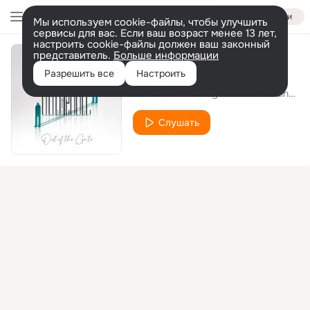
Войти
Мы используем cookie-файлы, чтобы улучшить
сервисы для вас. Если ваш возраст менее 13 лет,
настроить cookie-файлы должен ваш законный
представитель.
Больше информации
White Ghosts
Разрешить все
Настроить
Alessandro Corvaglia
Il Giardino Onirico
feat.
Слушать