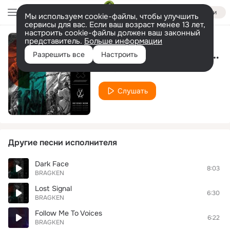
Войти
Мы используем cookie-файлы, чтобы улучшить
сервисы для вас. Если ваш возраст менее 13 лет,
настроить cookie-файлы должен ваш законный
представитель.
Больше информации
Lost Signal (Vanita Remix)
Разрешить все
Настроить
BRAGKEN
Слушать
Другие песни исполнителя
Dark Face
8:03
BRAGKEN
Lost Signal
6:30
BRAGKEN
Follow Me To Voices
6:22
BRAGKEN