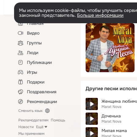
Мы используем cookie-файлы, чтобы улучшить сервис
законный представитель.
Больше информации
Левая
Главная
колонка
Видео
Группы
Люди
Публикации
Игры
Подарки
Другие песни исполн
Поздравления
Женщина любим
Рекомендации
Marat Nova
Сменить язык
Доченька
Рекламодателям
Помощь
Marat Nova
Новости
Ещё
Милая мама
Мы применяем
Marat Nova