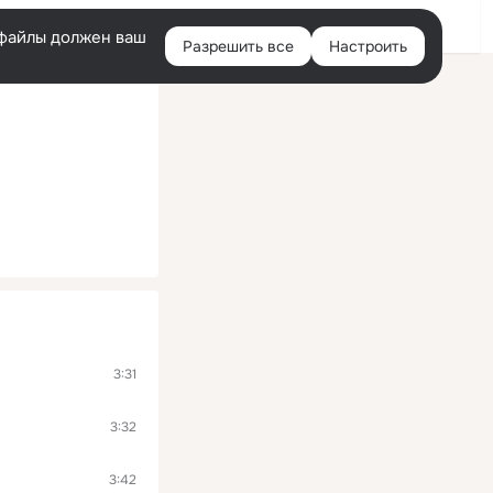
Войти
e-файлы должен ваш
Разрешить все
Настроить
Правая
колонка
3:31
3:32
3:42