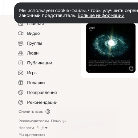
Мы используем cookie-файлы, чтобы улучшить сервис
законный представитель.
Больше информации
Левая
Главная
колонка
Видео
Группы
Люди
Публикации
Игры
Подарки
Поздравления
Рекомендации
Сменить язык
Рекламодателям
Помощь
Новости
Ещё
Мы применяем