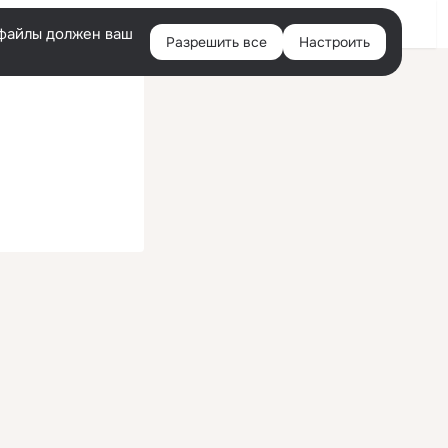
Войти
e-файлы должен ваш
Разрешить все
Настроить
Правая
колонка