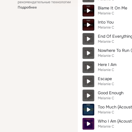
рекомендательные технологии
Подробнее
Blame It On Me
Melanie C
Into You
Melanie C
End Of Everythin
Melanie C
Nowhere To Run
Melanie C
Here I Am
Melanie C
Escape
Melanie C
Good Enough
Melanie C
Too Much (Acoust
Melanie C
Who I Am (Acoust
Melanie C