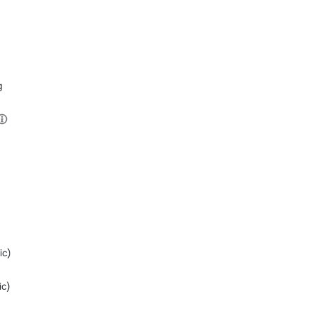
g
ic)
ic)