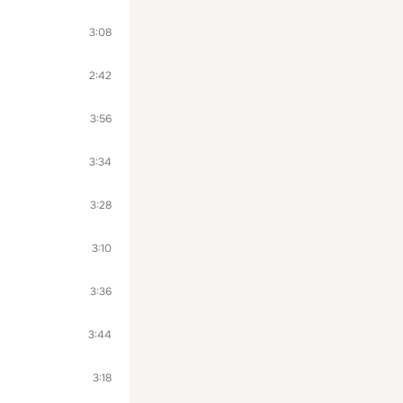
3:08
2:42
3:56
3:34
3:28
3:10
3:36
3:44
3:18