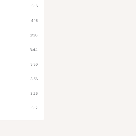
3:16
4:16
2:30
3:44
3:36
3:56
3:25
3:12