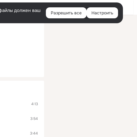
Войти
e-файлы должен ваш
Разрешить все
Настроить
Правая
колонка
4:13
3:54
3:44