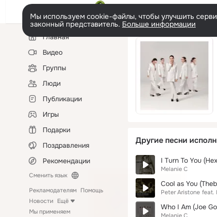
Мы используем cookie-файлы, чтобы улучшить сервис
законный представитель.
Больше информации
Левая
Главная
колонка
Видео
Группы
Люди
Публикации
Игры
Подарки
Другие песни исполн
Поздравления
I Turn To You (He
Рекомендации
Melanie C
Сменить язык
Cool as You (Theb
Рекламодателям
Помощь
Peter Aristone
feat.
Новости
Ещё
Who I Am (Joe Go
Мы применяем
Melanie C