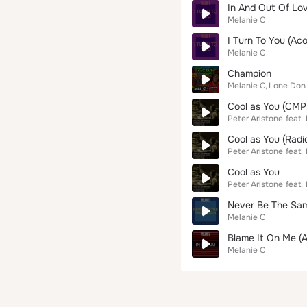
In And Out Of Lov
Melanie C
I Turn To You (Aco
Melanie C
Champion
Melanie C
Lone Don
Cool as You (CMP 
Peter Aristone
feat.
Cool as You (Radio
Peter Aristone
feat.
Cool as You
Peter Aristone
feat.
Never Be The Sam
Melanie C
Blame It On Me (A
Melanie C