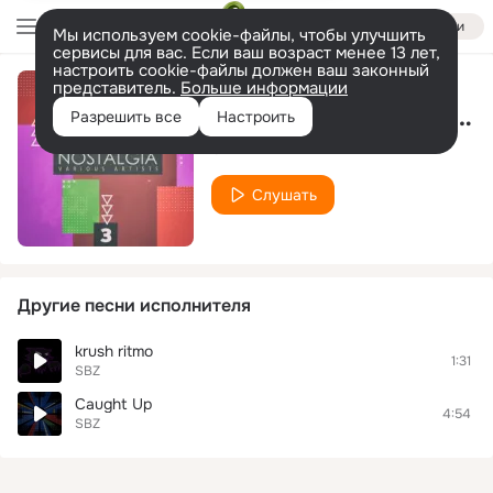
Войти
Мы используем cookie-файлы, чтобы улучшить
сервисы для вас. Если ваш возраст менее 13 лет,
настроить cookie-файлы должен ваш законный
представитель.
Больше информации
In the Prive' (Sbz House Extravaganza)
Разрешить все
Настроить
SBZ
Слушать
Другие песни исполнителя
krush ritmo
1:31
SBZ
Caught Up
4:54
SBZ