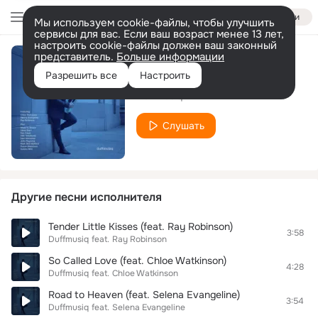
Войти
Мы используем cookie-файлы, чтобы улучшить
сервисы для вас. Если ваш возраст менее 13 лет,
настроить cookie-файлы должен ваш законный
представитель.
Больше информации
Urban Love
Разрешить все
Настроить
Duffmusiq
Слушать
Другие песни исполнителя
Tender Little Kisses (feat. Ray Robinson)
3:58
Duffmusiq
feat.
Ray Robinson
So Called Love (feat. Chloe Watkinson)
4:28
Duffmusiq
feat.
Chloe Watkinson
Road to Heaven (feat. Selena Evangeline)
3:54
Duffmusiq
feat.
Selena Evangeline