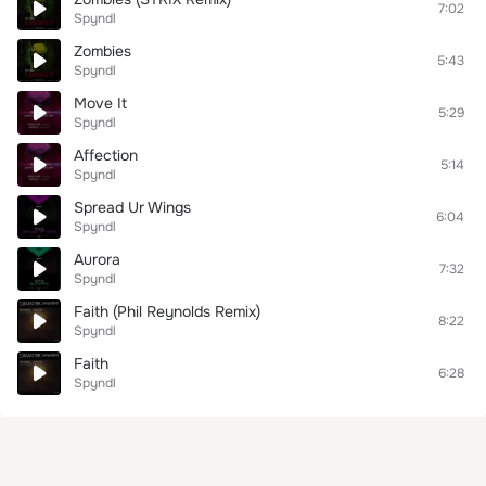
7:02
Spyndl
Zombies
5:43
Spyndl
Move It
5:29
Spyndl
Affection
5:14
Spyndl
Spread Ur Wings
6:04
Spyndl
Aurora
7:32
Spyndl
Faith (Phil Reynolds Remix)
8:22
Spyndl
Faith
6:28
Spyndl