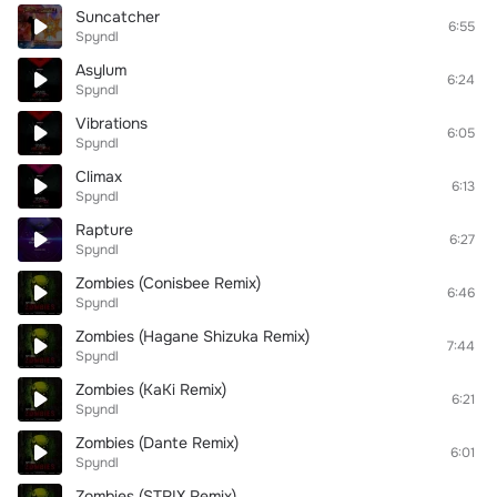
Suncatcher
6:55
Spyndl
Asylum
6:24
Spyndl
Vibrations
6:05
Spyndl
Climax
6:13
Spyndl
Rapture
6:27
Spyndl
Zombies (Conisbee Remix)
6:46
Spyndl
Zombies (Hagane Shizuka Remix)
7:44
Spyndl
Zombies (KaKi Remix)
6:21
Spyndl
Zombies (Dante Remix)
6:01
Spyndl
Zombies (STRIX Remix)