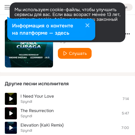
Войти
Мы используем cookie-файлы, чтобы улучшить
сервисы для вас. Если ваш возраст менее 13 лет,
настроить cookie-файлы должен ваш законный
представитель.
Больше информации
Информация о контенте
Curaga (J.K.O Remix)
Разрешить все
Настроить
на платформе — здесь
Spyndl
Слушать
Другие песни исполнителя
I Need Your Love
7:14
Spyndl
The Resurrection
5:47
Spyndl
Elevation (KaKi Remix)
7:00
Spyndl