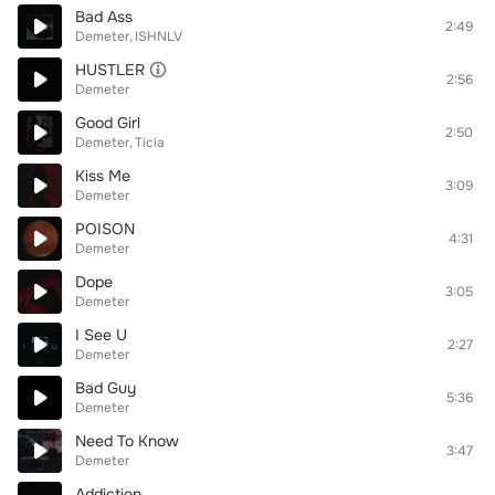
Bad Ass
2:49
Demeter
ISHNLV
HUSTLER
2:56
Demeter
Good Girl
2:50
Demeter
Ticia
Kiss Me
3:09
Demeter
POISON
4:31
Demeter
Dope
3:05
Demeter
I See U
2:27
Demeter
Bad Guy
5:36
Demeter
Need To Know
3:47
Demeter
Addiction