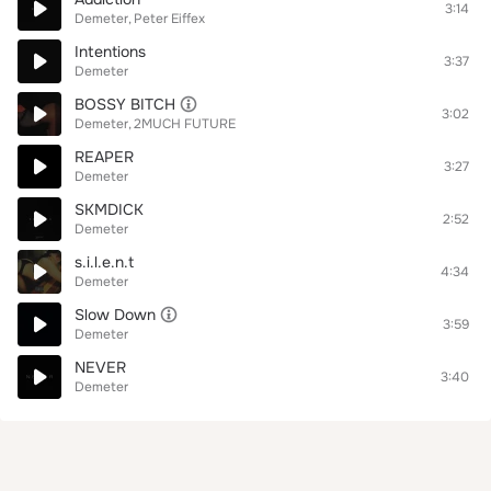
3:14
Demeter
Peter Eiffex
Intentions
3:37
Demeter
BOSSY BITCH
3:02
Demeter
2MUCH FUTURE
REAPER
3:27
Demeter
SKMDICK
2:52
Demeter
s.i.l.e.n.t
4:34
Demeter
Slow Down
3:59
Demeter
NEVER
3:40
Demeter