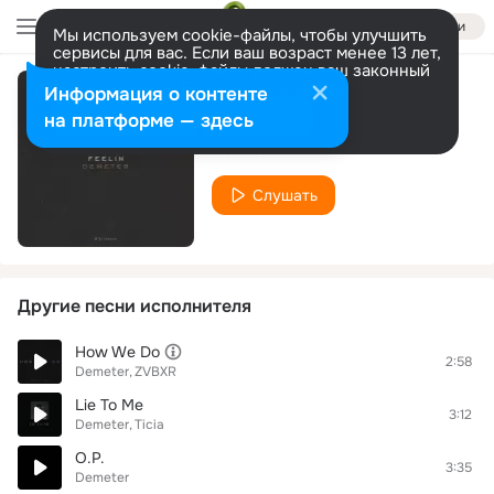
Войти
Мы используем cookie-файлы, чтобы улучшить
сервисы для вас. Если ваш возраст менее 13 лет,
настроить cookie-файлы должен ваш законный
представитель.
Больше информации
Информация о контенте
Feelin
Разрешить все
Настроить
на платформе — здесь
Demeter
Слушать
Другие песни исполнителя
How We Do
2:58
Demeter
ZVBXR
Lie To Me
3:12
Demeter
Ticia
O.P.
3:35
Demeter