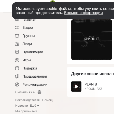
Мы используем cookie-файлы, чтобы улучшить сервис
законный представитель.
Больше информации
Левая
Главная
колонка
Видео
Группы
Люди
Публикации
Игры
Подарки
Другие песни исполн
Поздравления
PLAN B
Рекомендации
KROUN
FAZ
Сменить язык
Рекламодателям
Помощь
Новости
Ещё
Мы применяем