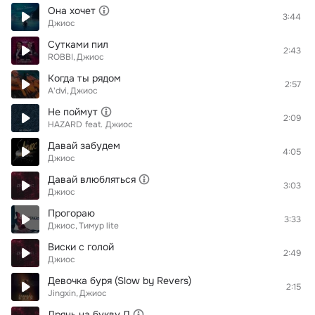
Она хочет
3:44
Джиос
Сутками пил
2:43
ROBBI
Джиос
Когда ты рядом
2:57
A'dvi
Джиос
Не поймут
2:09
HAZARD
feat.
Джиос
Давай забудем
4:05
Джиос
Давай влюбляться
3:03
Джиос
Прогораю
3:33
Джиос
Тимур lite
Виски с голой
2:49
Джиос
Девочка буря (Slow by Revers)
2:15
Jingxin
Джиос
Дрянь на букву Л