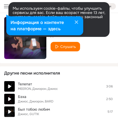
Войти
Мы используем cookie-файлы, чтобы улучшить
сервисы для вас. Если ваш возраст менее 13 лет,
настроить cookie-файлы должен ваш законный
представитель.
Больше информации
Информация о контенте
Умотан
Разрешить все
Настроить
на платформе — здесь
Джиос
Слушать
Другие песни исполнителя
Телепат
3:06
MEERON
Джиэрон
Джиос
Бэха
2:50
Джиос
Джиэрон
BARD
Был тобою любим
5:17
Джиос
GUT1K