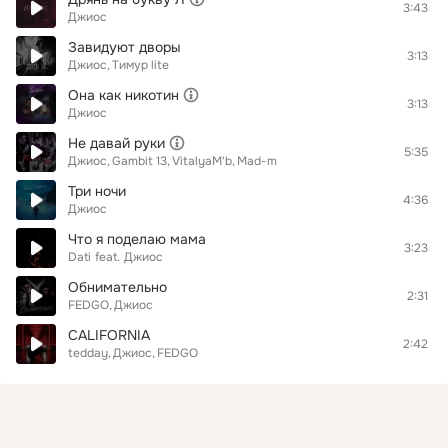
3:43
Джиос
Завидуют дворы
3:13
Джиос
Тимур lite
Она как никотин
3:13
Джиос
Не давай руки
5:35
Джиос
Gambit 13
VitalyaM'b
Mad-m
Три ночи
4:36
Джиос
Что я поделаю мама
3:23
Dati
feat.
Джиос
Обнимательно
2:31
FEDGO
Джиос
CALIFORNIA
2:42
tedday
Джиос
FEDGO