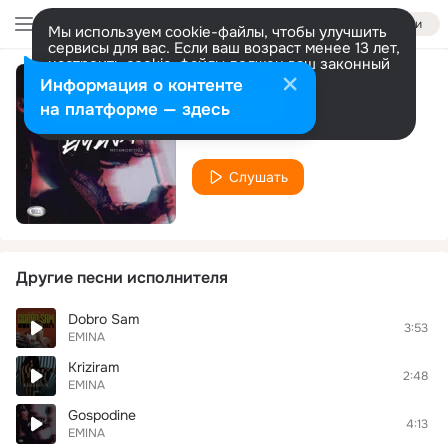
Войти
Мы используем cookie-файлы, чтобы улучшить
сервисы для вас. Если ваш возраст менее 13 лет,
настроить cookie-файлы должен ваш законный
представитель.
Больше информации
Информация о контенте
Nedostaješ
Разрешить все
Настроить
на платформе — здесь
EMINA
Слушать
Другие песни исполнителя
Dobro Sam
3:53
EMINA
Kriziram
2:48
EMINA
Gospodine
4:13
EMINA