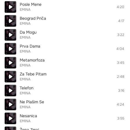
Posle Mene
4:20
EMINA
Beograd Priča
4:17
EMINA
Da Mogu
3:22
EMINA
Prva Dama
4:04
EMINA
Metamorfoza
3:45
EMINA
Za Tebe Pitam
2:48
EMINA
Telefon
3:16
EMINA
Ne Plašim Se
4:24
EMINA
Nesanica
3:55
EMINA
Žena Zmaj