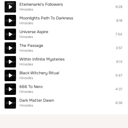
Etemenanki's Followers
9:28
Hinsides
Moonlights Path To Darkness
8:18
Hinsides
Universe Aspire
7:54
Hinsides
The Passage
3:57
Hinsides
Within Infinite Mysteries
6:13
Hinsides
Black Witchery Ritual
5:47
Hinsides
666 To Nero
4:37
Hinsides
Dark Matter Dawn
6:36
Hinsides