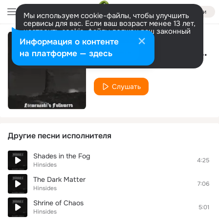
Войти
Мы используем cookie-файлы, чтобы улучшить
сервисы для вас. Если ваш возраст менее 13 лет,
настроить cookie-файлы должен ваш законный
представитель.
Больше информации
Информация о контенте
Diffuse Borders of Existence
Разрешить все
Настроить
на платформе — здесь
Hinsides
Слушать
Другие песни исполнителя
Shades in the Fog
4:25
Hinsides
The Dark Matter
7:06
Hinsides
Shrine of Chaos
5:01
Hinsides