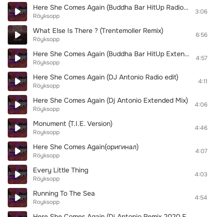
Here She Comes Again (Buddha Bar HitUp Radio Mix)
3:06
Röyksopp
What Else Is There ? (Trentemoller Remix)
6:56
Röyksopp
Here She Comes Again (Buddha Bar HitUp Extended Mix)
4:57
Röyksopp
Here She Comes Again (DJ Antonio Radio edit)
4:11
Röyksopp
Here She Comes Again (Dj Antonio Extended Mix)
4:06
Röyksopp
Monument (T.I.E. Version)
4:46
Royksopp
Here She Comes Again(оригинал)
4:07
Röyksopp
Every Little Thing
4:03
Röyksopp
Running To The Sea
4:54
Royksopp
Here She Comes Again (Dj Antonio Remix 2020 Extended)