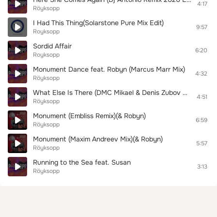
4:17
Röyksopp
I Had This Thing(Solarstone Pure Mix Edit)
9:57
Royksopp
Sordid Affair
6:20
Royksopp
Monument Dance feat. Robyn (Marcus Marr Mix)
4:32
Röyksopp
What Else Is There (DMC Mikael & Denis Zubov Remix)
4:51
Röyksopp
Monument (Embliss Remix)(& Robyn)
6:59
Röyksopp
Monument (Maxim Andreev Mix)(& Robyn)
5:57
Röyksopp
Running to the Sea feat. Susan
3:13
Röyksopp