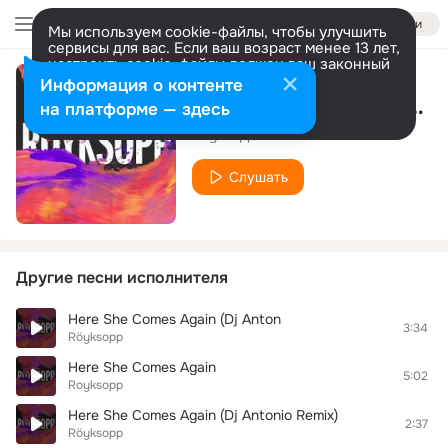
Войти
Мы используем cookie-файлы, чтобы улучшить
сервисы для вас. Если ваш возраст менее 13 лет,
настроить cookie-файлы должен ваш законный
представитель.
Больше информации
Информация о контенте
Here She Comes Again (Dj Nejtrino & Dj Baur Remix)
Разрешить все
Настроить
на платформе — здесь
Röyksopp
Слушать
Другие песни исполнителя
Here She Comes Again (Dj Anton
3:34
Röyksopp
Here She Comes Again
5:02
Royksopp
Here She Comes Again (Dj Antonio Remix)
2:37
Röyksopp