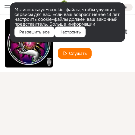
Войти
Мы используем cookie-файлы, чтобы улучшить
сервисы для вас. Если ваш возраст менее 13 лет,
настроить cookie-файлы должен ваш законный
представитель.
Больше информации
How ya explain that
Разрешить все
Настроить
DaCast
DLNA
feat.
Слушать