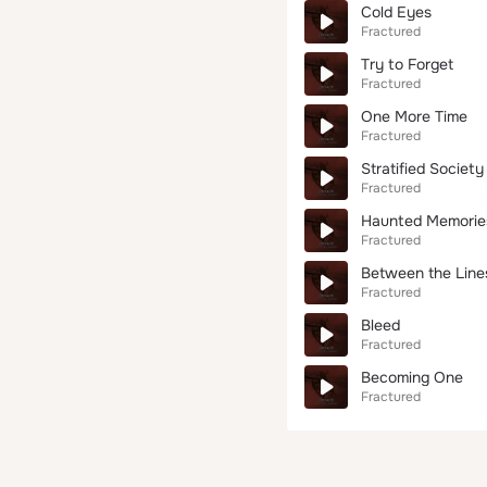
Cold Eyes
Fractured
Try to Forget
Fractured
One More Time
Fractured
Stratified Society
Fractured
Haunted Memorie
Fractured
Between the Line
Fractured
Bleed
Fractured
Becoming One
Fractured