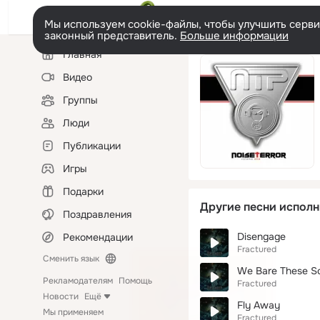
Мы используем cookie-файлы, чтобы улучшить сервис
законный представитель.
Больше информации
Левая
Главная
колонка
Видео
Группы
Люди
Публикации
Игры
Подарки
Другие песни исполн
Поздравления
Disengage
Рекомендации
Fractured
Сменить язык
We Bare These S
Рекламодателям
Помощь
Fractured
Новости
Ещё
Fly Away
Мы применяем
Fractured