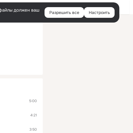
Войти
e-файлы должен ваш
Разрешить все
Настроить
Правая
колонка
5:00
4:21
3:50