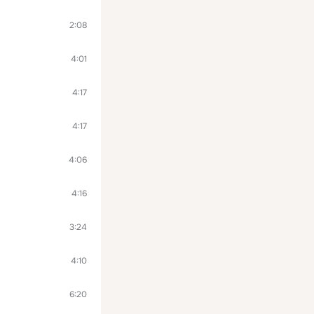
2:08
4:01
4:17
4:17
4:06
4:16
3:24
4:10
6:20