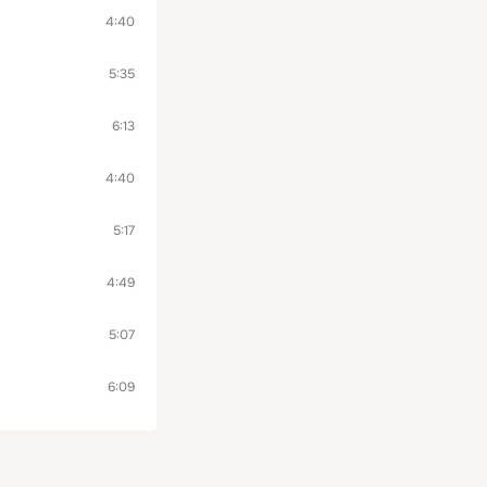
4:40
5:35
6:13
4:40
5:17
4:49
5:07
6:09