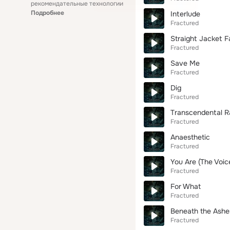
рекомендательные технологии
Подробнее
Interlude
Fractured
Straight Jacket F
Fractured
Save Me
Fractured
Dig
Fractured
Transcendental R
Fractured
Anaesthetic
Fractured
You Are (The Voic
Fractured
For What
Fractured
Beneath the Ashe
Fractured