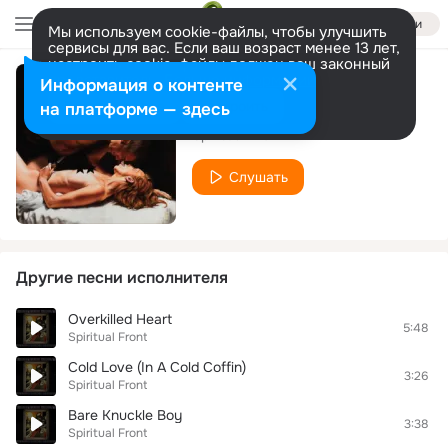
Войти
Мы используем cookie-файлы, чтобы улучшить
сервисы для вас. Если ваш возраст менее 13 лет,
настроить cookie-файлы должен ваш законный
представитель.
Больше информации
Информация о контенте
Devoted to You
Разрешить все
Настроить
на платформе — здесь
Spiritual Front
Слушать
Другие песни исполнителя
Overkilled Heart
5:48
Spiritual Front
Cold Love (In A Cold Coffin)
3:26
Spiritual Front
Bare Knuckle Boy
3:38
Spiritual Front