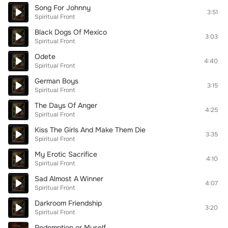
Song For Johnny
3:51
Spiritual Front
Black Dogs Of Mexico
3:03
Spiritual Front
Odete
4:40
Spiritual Front
German Boys
3:15
Spiritual Front
The Days Of Anger
4:25
Spiritual Front
Kiss The Girls And Make Them Die
3:35
Spiritual Front
My Erotic Sacrifice
4:10
Spiritual Front
Sad Almost A Winner
4:07
Spiritual Front
Darkroom Friendship
3:20
Spiritual Front
Redemption or Myself