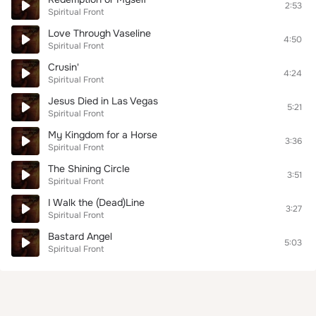
2:53
Spiritual Front
Love Through Vaseline
4:50
Spiritual Front
Crusin'
4:24
Spiritual Front
Jesus Died in Las Vegas
5:21
Spiritual Front
My Kingdom for a Horse
3:36
Spiritual Front
The Shining Circle
3:51
Spiritual Front
I Walk the (Dead)Line
3:27
Spiritual Front
Bastard Angel
5:03
Spiritual Front