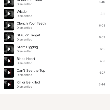
6:40
Dismantled
Wisdom
4:11
Dismantled
Clench Your Teeth
6:08
Dismantled
Stay on Target
6:09
Dismantled
Start Digging
6:15
Dismantled
Black Heart
6:18
Dismantled
Can't See the Top
6:27
Dismantled
Kill or Be Killed
5:44
Dismantled