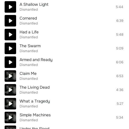
A Shallow Light
5:44
Dismantled
Cornered
6:39
Dismantled
Had a Life
5:48
Dismantled
The Swarm
5:09
Dismantled
Armed and Ready
6:06
Dismantled
Claim Me
6:53
Dismantled
The Living Dead
4:36
Dismantled
What a Tragedy
5:27
Dismantled
Simple Machines
5:34
Dismantled
Under the Flood