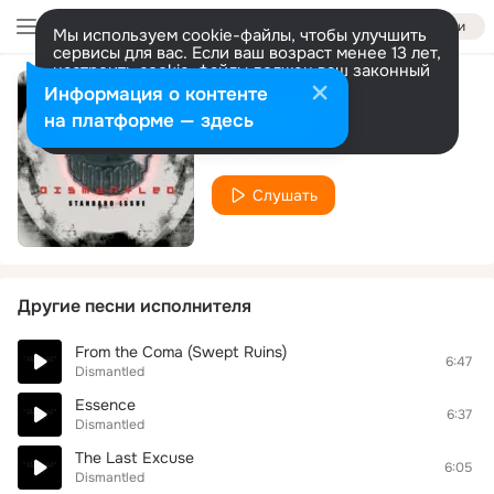
Войти
Мы используем cookie-файлы, чтобы улучшить
сервисы для вас. Если ваш возраст менее 13 лет,
настроить cookie-файлы должен ваш законный
представитель.
Больше информации
Информация о контенте
Standard Issue
Разрешить все
Настроить
на платформе — здесь
Dismantled
Слушать
Другие песни исполнителя
From the Coma (Swept Ruins)
6:47
Dismantled
Essence
6:37
Dismantled
The Last Excuse
6:05
Dismantled