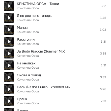
КРИСТИНА ОРСА - Такси
3:12
Кристина Орса
Я не для него теперь
3:45
Кристина Орса
Мания
3:03
Кристина Орса
Расстояния
3:31
Кристина Орса
Ja Budu Rjadom (Summer Mix)
3:38
Кристина Орса
На кнопках
2:31
Кристина Орса
Снова в холод
3:39
Кристина Орса
Неон (Pasha Lumin Extended Mix
5:26
Кристина Орса
Пранк
2:31
Кристина Орса
Я одна