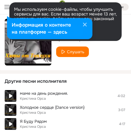
Войти
Мы используем cookie-файлы, чтобы улучшить
сервисы для вас. Если ваш возраст менее 13 лет,
настроить cookie-файлы должен ваш законный
представитель.
Больше информации
Информация о контенте
Токсик
Разрешить все
Настроить
на платформе — здесь
Кристина Орса
Слушать
Другие песни исполнителя
маме на день рождения.
4:02
Кристина Орса
Холодное сердце (Dance version)
3:07
Кристина Орса
Я Буду Рядом
4:17
Кристина Орса