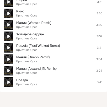
3:51
Кристина Орса
Кино
3:36
Кристина Орса
Мания (Waraxe Remix)
3:30
Кристина Орса
Холодное сердце
3:07
Кристина Орса
Poezda (Fidel Wicked Remix)
3:41
Кристина Орса
Мания (Oneon Remix)
3:54
Кристина Орса
Мания (Alexandrjfk Remix)
3:24
Кристина Орса
Поезда
3:41
Кристина Орса