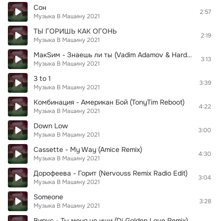
Сон
2:57
Музыка В Машину 2021
ТЫ ГОРИШЬ КАК ОГОНЬ
2:19
Музыка В Машину 2021
МакSим - Знаешь ли ты (Vadim Adamov & Hardphol Remix)
3:13
Музыка В Машину 2021
3 to 1
3:39
Музыка В Машину 2021
Комбинация - Американ Бой (TonyTim Reboot)
4:22
Музыка В Машину 2021
Down Low
3:00
Музыка В Машину 2021
Cassette - My Way (Amice Remix)
4:30
Музыка В Машину 2021
Дорофеева - Горит (Nervouss Remix Radio Edit)
3:04
Музыка В Машину 2021
Someone
3:28
Музыка В Машину 2021
Вирус - Ты меня не ищи (Dj Golden Love Remix) Radio