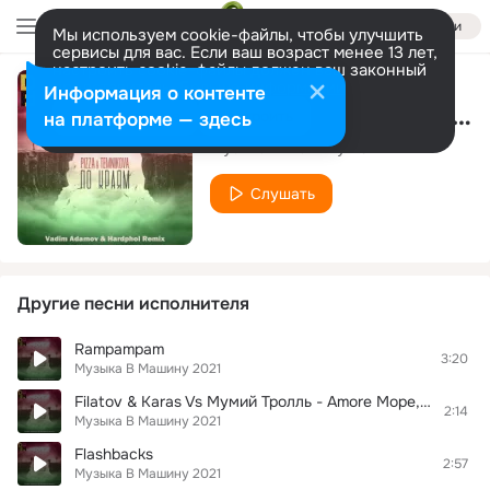
Войти
Мы используем cookie-файлы, чтобы улучшить
сервисы для вас. Если ваш возраст менее 13 лет,
настроить cookie-файлы должен ваш законный
представитель.
Больше информации
Информация о контенте
Imany - Don T Be So Shy (TikTok Slowed)
Разрешить все
Настроить
на платформе — здесь
Музыка В Машину 2021
Слушать
Другие песни исполнителя
Rampampam
3:20
Музыка В Машину 2021
Filatov & Karas Vs Мумий Тролль - Amore Море, Goodbye
2:14
Музыка В Машину 2021
Flashbacks
2:57
Музыка В Машину 2021