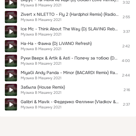
3:32
Музыка В Машину 2021
Zivert x NILETTO - Fly 2 (Hardphol Remix) (Radio Edit)
2:55
Музыка В Машину 2021
Ice Mc - Think About The Way (Dj SLAVING Reboot Radio Edit)
3:37
Музыка В Машину 2021
На-На - Фаина (Dj LiVANO Refresh)
2:42
Музыка В Машину 2021
Руки Вверх & Artik & Asti - Полечу за тобою (Dj Steel Alex Remix) (Radio Edit)
4:00
Музыка В Машину 2021
MiyaGi Andy Panda - Minor (BACARDI Remix) Radio Edit
2:44
Музыка В Машину 2021
Забыла (House Remix)
2:16
Музыка В Машину 2021
Galibri & Mavik - Федерико Феллини (Vladkov & D. Anuchin Radio Edit)
2:37
Музыка В Машину 2021