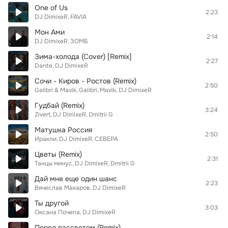
One of Us
2:23
DJ DimixeR
FAVIA
Мон Ами
2:14
DJ DimixeR
ЗОМБ
Зима-холода (Cover) [Remix]
2:27
Dante
DJ DimixeR
Сочи - Киров - Ростов (Remix)
2:50
Galibri & Mavik
Galibri
Mavik
DJ DimixeR
Гудбай (Remix)
3:24
Zivert
DJ DimixeR
Dmitrii G
Матушка Россия
2:50
Иракли
DJ DimixeR
СЕВЕРА
Цветы (Remix)
2:31
Танцы минус
DJ DimixeR
Dmitrii G
Дай мне еще один шанс
2:23
Вячеслав Макаров
DJ DimixeR
Ты другой
3:03
Оксана Почепа
DJ DimixeR
Перед рассветом (Remix)