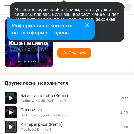
Войти
Мы используем cookie-файлы, чтобы улучшить
сервисы для вас. Если ваш возраст менее 13 лет,
настроить cookie-файлы должен ваш законный
представитель.
Больше информации
Информация о контенте
Kostroma
Разрешить все
Настроить
на платформе — здесь
DJ DimixeR
Слушать
Другие песни исполнителя
Взгляни на небо (Remix)
2:32
Galibri & Mavik
DJ DimixeR
Половинка
2:40
DJ DimixeR
Денис Клявер
Императрица (Remix)
2:49
Mavik
DJ DimixeR