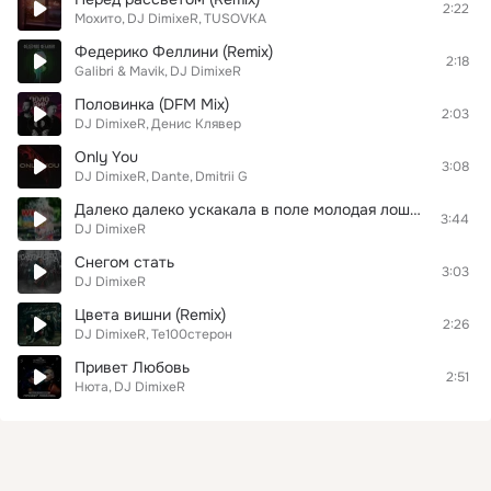
2:22
Мохито
DJ DimixeR
TUSOVKA
Федерико Феллини (Remix)
2:18
Galibri & Mavik
DJ DimixeR
Половинка (DFM Mix)
2:03
DJ DimixeR
Денис Клявер
Only You
3:08
DJ DimixeR
Dante
Dmitrii G
Далеко далеко ускакала в поле молодая лошадь (Origina Mix)
3:44
DJ DimixeR
Снегом стать
3:03
DJ DimixeR
Цвета вишни (Remix)
2:26
DJ DimixeR
Те100стерон
Привет Любовь
2:51
Нюта
DJ DimixeR