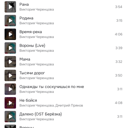
Рана
3:54
Виктория Черенцова
Родина
3:15
Виктория Черенцова
Время-река
4:06
Виктория Черенцова
Вороны (Live)
3:39
Виктория Черенцова
Мама
3:32
Виктория Черенцова
Тысячи дорог
3:50
Виктория Черенцова
Однажды ты соскучишься по мне
3:11
Виктория Черенцова
Не бойся
4:08
Виктория Черенцова
Дмитрий Прянов
Далеко (OST Берёзка)
3:11
Виктория Черенцова
Вороны