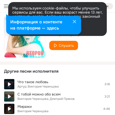
Войти
Мы используем cookie-файлы, чтобы улучшить
сервисы для вас. Если ваш возраст менее 13 лет,
настроить cookie-файлы должен ваш законный
представитель.
Больше информации
Информация о контенте
Все уже решено
Разрешить все
Настроить
на платформе — здесь
Виктория Черенцова
Слушать
Другие песни исполнителя
Что такое любовь
3:16
Артур
Виктория Черенцова
С тобой можно обо всем
3:21
Виктория Черенцова
Дмитрий Прянов
Миражи
4:46
Виктория Черенцова