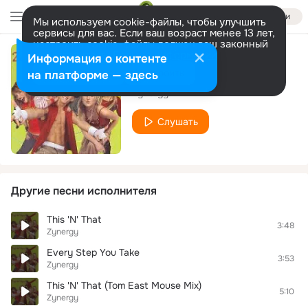
Войти
Мы используем cookie-файлы, чтобы улучшить
сервисы для вас. Если ваш возраст менее 13 лет,
настроить cookie-файлы должен ваш законный
представитель.
Больше информации
Информация о контенте
Wig Wam Bam
Разрешить все
Настроить
на платформе — здесь
Zynergy
Слушать
Другие песни исполнителя
This 'N' That
3:48
Zynergy
Every Step You Take
3:53
Zynergy
This 'N' That (Tom East Mouse Mix)
5:10
Zynergy