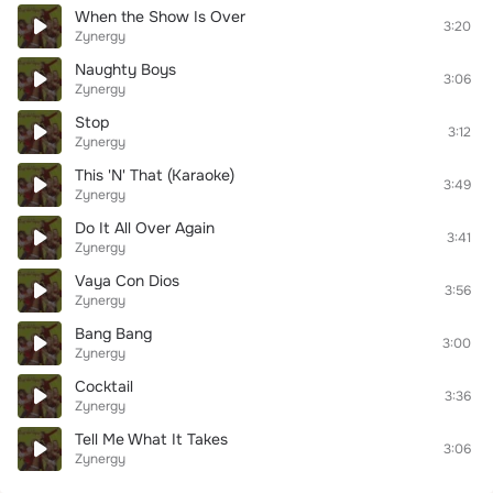
When the Show Is Over
3:20
Zynergy
Naughty Boys
3:06
Zynergy
Stop
3:12
Zynergy
This 'N' That (Karaoke)
3:49
Zynergy
Do It All Over Again
3:41
Zynergy
Vaya Con Dios
3:56
Zynergy
Bang Bang
3:00
Zynergy
Cocktail
3:36
Zynergy
Tell Me What It Takes
3:06
Zynergy