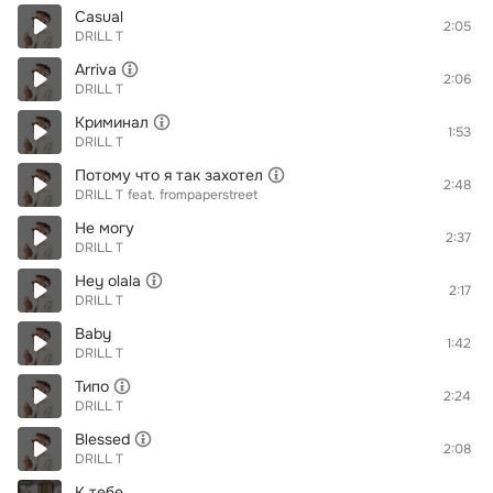
Casual
2:05
DRILL T
Arriva
2:06
DRILL T
Криминал
1:53
DRILL T
Потому что я так захотел
2:48
DRILL T
feat.
frompaperstreet
Не могу
2:37
DRILL T
Hey olala
2:17
DRILL T
Baby
1:42
DRILL T
Типо
2:24
DRILL T
Blessed
2:08
DRILL T
К тебе