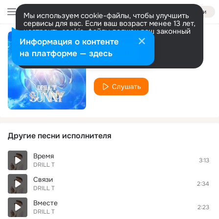
Войти
Мы используем cookie-файлы, чтобы улучшить
сервисы для вас. Если ваш возраст менее 13 лет,
настроить cookie-файлы должен ваш законный
представитель.
Больше информации
Информация о контенте
SUNNY
Разрешить все
Настроить
на платформе — здесь
DRILL T
Слушать
Другие песни исполнителя
Время
3:13
DRILL T
Связи
2:34
DRILL T
Вместе
2:23
DRILL T