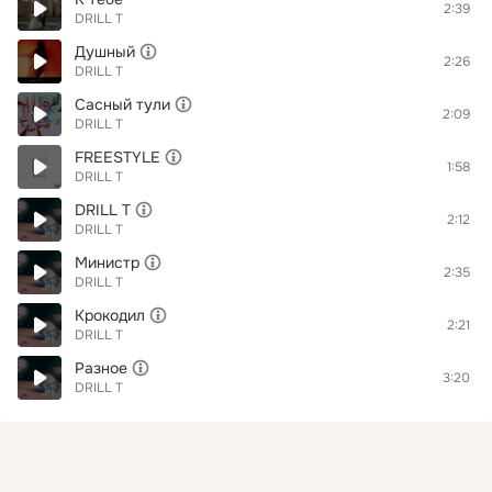
2:39
DRILL T
Душный
2:26
DRILL T
Сасный тули
2:09
DRILL T
FREESTYLE
1:58
DRILL T
DRILL T
2:12
DRILL T
Министр
2:35
DRILL T
Крокодил
2:21
DRILL T
Разное
3:20
DRILL T