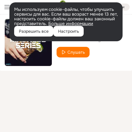
Войти
Мы используем cookie-файлы, чтобы улучшить
сервисы для вас. Если ваш возраст менее 13 лет,
настроить cookie-файлы должен ваш законный
представитель.
Больше информации
Feeling Free
Разрешить все
Настроить
Noel Blanco
Inmagine
feat.
Слушать