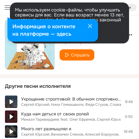
Войти
Мы используем cookie-файлы, чтобы улучшить
сервисы для вас. Если ваш возраст менее 13 лет,
настроить cookie-файлы должен ваш законный
представитель.
Больше информации
Информация о контенте
Вываливающиеся старухи
Разрешить все
Настроить
на платформе — здесь
Сергей Юрский
Слушать
Другие песни исполнителя
Укрощение строптивой: В обычном спортивном зале
9:46
Сергей Юрский
Нина Гомиашвили
Федя Стуков
Слава Галиулл
Куда нам деться от своих ролей
0:50
Микаэл Таривердиев
feat.
Олег Ефремов
Сергей Юрский
Много лет размышлял я
16:46
Сергей Юрский
Вениамин Смехов
Алексей Борзунов
Валерий Б