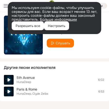
Войти
Мы используем cookie-файлы, чтобы улучшить
сервисы для вас. Если ваш возраст менее 13 лет,
настроить cookie-файлы должен ваш законный
представитель.
Больше информации
Rainy With You
Разрешить все
Настроить
HunaDeep
Слушать
Другие песни исполнителя
5th Avenue
6:02
HunaDeep
Paris & Rome
6:53
HunaDeep
Clyde Zeibs