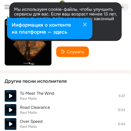
Войти
Мы используем cookie-файлы, чтобы улучшить
сервисы для вас. Если ваш возраст менее 13 лет,
настроить cookie-файлы должен ваш законный
представитель.
Больше информации
Информация о контенте
Philosophy Of Life
Разрешить все
Настроить
на платформе — здесь
Raul Matis
Слушать
Другие песни исполнителя
To Meet The Wind
5:37
Raul Matis
Road Clearance
5:03
Raul Matis
Over Speed
5:43
Raul Matis