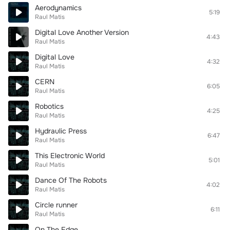
Aerodynamics
5:19
Raul Matis
Digital Love Another Version
4:43
Raul Matis
Digital Love
4:32
Raul Matis
CERN
6:05
Raul Matis
Robotics
4:25
Raul Matis
Hydraulic Press
6:47
Raul Matis
This Electronic World
5:01
Raul Matis
Dance Of The Robots
4:02
Raul Matis
Circle runner
6:11
Raul Matis
On The Edge