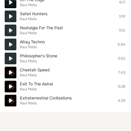
6:17
Raul Matis
Safari Hunters
5:51
Raul Matis
Nostalgia For The Past
5:12
Raul Matis
Altay Techno
5:44
Raul Matis
Philosopher's Stone
5:02
Raul Matis
Cheetah Speed
7:43
Raul Matis
Exit To The Astral
5:28
Raul Matis
Extraterrestrial Civilizations
4:29
Raul Matis