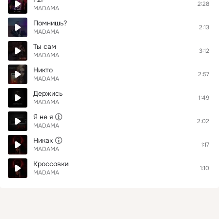
2:28
MADAMA
Помнишь?
2:13
MADAMA
Ты сам
3:12
MADAMA
Никто
2:57
MADAMA
Держись
1:49
MADAMA
Я не я
2:02
MADAMA
Никак
1:17
MADAMA
Кроссовки
1:10
MADAMA