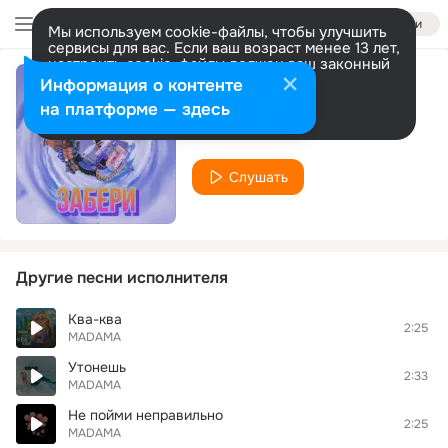
Войти
Мы используем cookie-файлы, чтобы улучшить
сервисы для вас. Если ваш возраст менее 13 лет,
настроить cookie-файлы должен ваш законный
представитель.
Больше информации
Информация о контенте
забери
Разрешить все
Настроить
на платформе — здесь
MADAMA
Слушать
Другие песни исполнителя
Ква-ква
2:25
MADAMA
Утонешь
2:33
MADAMA
Не пойми неправильно
2:25
MADAMA