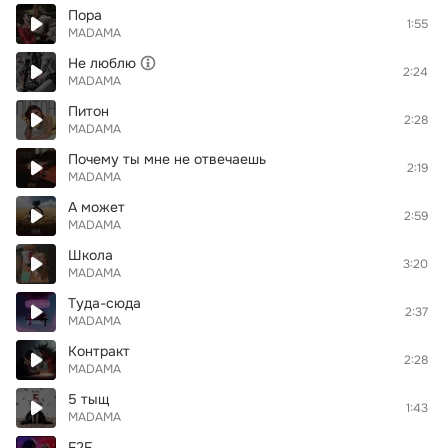
Пора
1:55
MADAMA
Не люблю
2:24
MADAMA
Питон
2:28
MADAMA
Почему ты мне не отвечаешь
2:19
MADAMA
А может
2:59
MADAMA
Школа
3:20
MADAMA
Туда-сюда
2:37
MADAMA
Контракт
2:28
MADAMA
5 тыщ
1:43
MADAMA
F2F