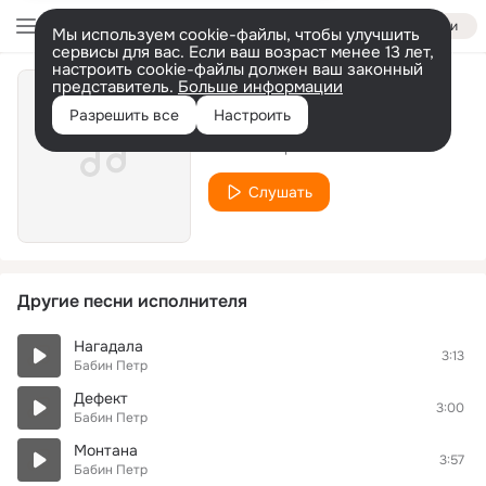
Войти
Мы используем cookie-файлы, чтобы улучшить
сервисы для вас. Если ваш возраст менее 13 лет,
настроить cookie-файлы должен ваш законный
представитель.
Больше информации
Ласковая
Разрешить все
Настроить
Бабин Петр
Слушать
Другие песни исполнителя
Нагадала
3:13
Бабин Петр
Дефект
3:00
Бабин Петр
Монтана
3:57
Бабин Петр