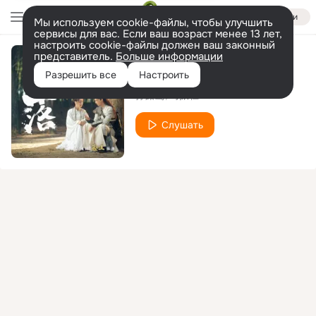
Войти
Мы используем cookie-файлы, чтобы улучшить
сервисы для вас. Если ваш возраст менее 13 лет,
настроить cookie-файлы должен ваш законный
представитель.
Больше информации
风落
Разрешить все
Настроить
孙露鹭
马振桓
Слушать