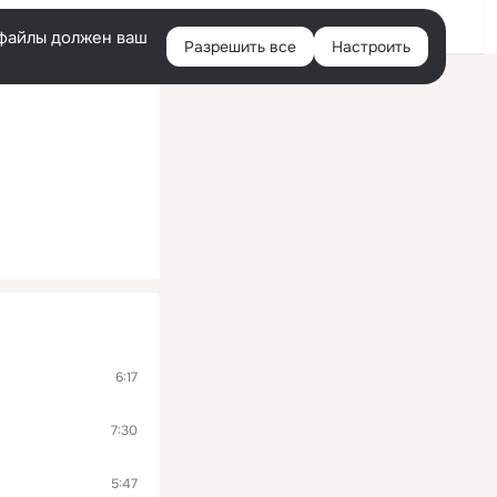
Войти
e-файлы должен ваш
Разрешить все
Настроить
Правая
колонка
6:17
7:30
5:47