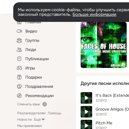
Мы используем cookie-файлы, чтобы улучшить сервис
законный представитель.
Больше информации
Левая
Главная
колонка
Видео
Группы
Люди
Публикации
Игры
Подарки
Другие песни исполн
Поздравления
It's Back (Extend
Рекомендации
123XYZ
Сменить язык
Groove Amigos (Or
Рекламодателям
Помощь
123XYZ
Новости
Ещё
Pitch Me
Мы применяем
123XYZ