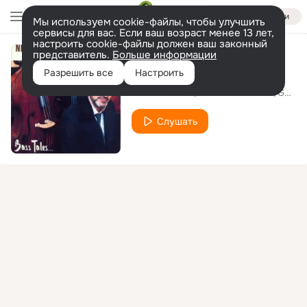
Войти
Мы используем cookie-файлы, чтобы улучшить
сервисы для вас. Если ваш возраст менее 13 лет,
настроить cookie-файлы должен ваш законный
представитель.
Больше информации
First Trip
Разрешить все
Настроить
Nicola Sabato
Tamir Hendelman
Germain Cornet
Слушать