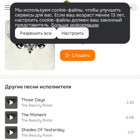
Войти
Мы используем cookie-файлы, чтобы улучшить
сервисы для вас. Если ваш возраст менее 13 лет,
настроить cookie-файлы должен ваш законный
представитель.
Больше информации
Visions Of Joy
Разрешить все
Настроить
The Beauty Room
Слушать
Другие песни исполнителя
Those Days
3:35
The Beauty Room
The Moment
4:08
The Beauty Room
Shades Of Yesterday
3:17
The Beauty Room