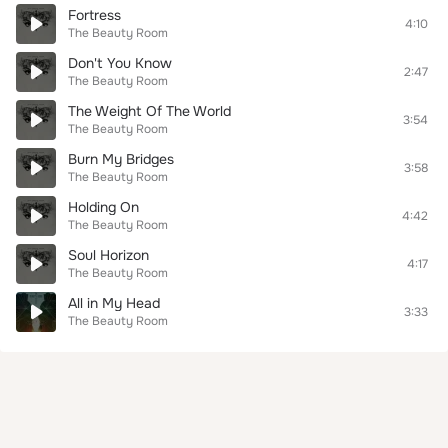
Fortress
4:10
The Beauty Room
Don't You Know
2:47
The Beauty Room
The Weight Of The World
3:54
The Beauty Room
Burn My Bridges
3:58
The Beauty Room
Holding On
4:42
The Beauty Room
Soul Horizon
4:17
The Beauty Room
All in My Head
3:33
The Beauty Room