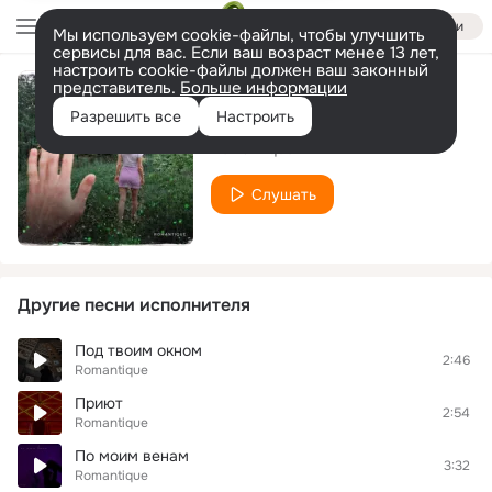
Войти
Мы используем cookie-файлы, чтобы улучшить
сервисы для вас. Если ваш возраст менее 13 лет,
настроить cookie-файлы должен ваш законный
представитель.
Больше информации
Иди лесом
Разрешить все
Настроить
Romantique
Слушать
Другие песни исполнителя
Под твоим окном
2:46
Romantique
Приют
2:54
Romantique
По моим венам
3:32
Romantique