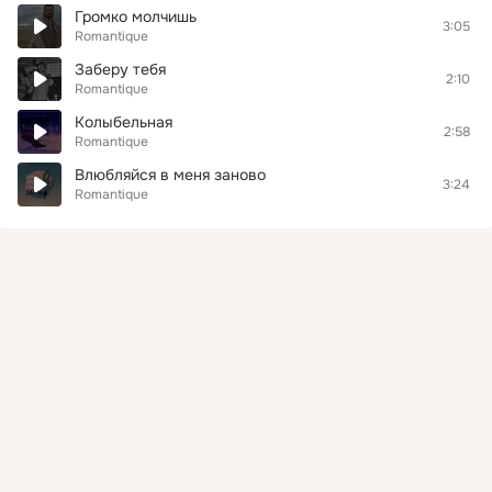
Громко молчишь
3:05
Romantique
Заберу тебя
2:10
Romantique
Колыбельная
2:58
Romantique
Влюбляйся в меня заново
3:24
Romantique